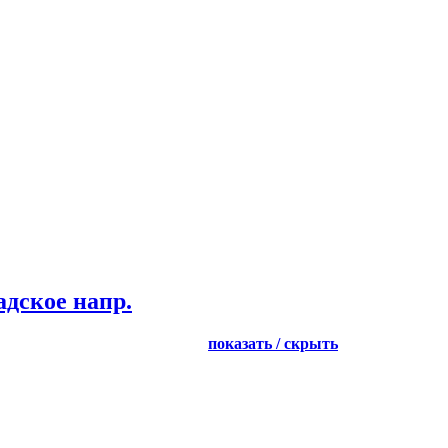
дское напр.
показать / скрыть