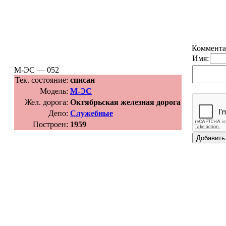
Коммента
Имя:
М-ЭС — 052
Тек. состояние:
списан
Модель:
М-ЭС
Жел. дорога:
Октябрьская железная дорога
Депо:
Служебные
Построен:
1959