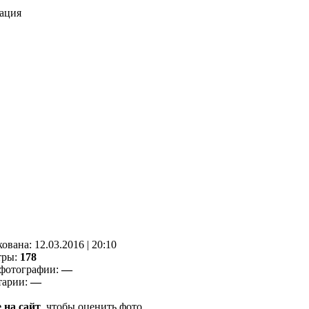
ация
кованa:
12.03.2016
|
20:10
тры:
178
фотографии:
—
тарии:
—
 на сайт
, чтобы оценить фото.