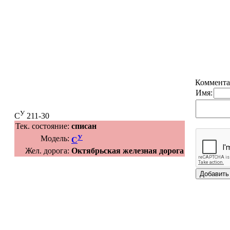
Коммента
Имя:
У
С
211-30
Тек. состояние:
списан
У
Модель:
С
Жел. дорога:
Октябрьская железная дорога