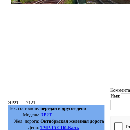
Коммента
Имя:
ЭР2Т — 7121
Тек. состояние:
передан в другое депо
Модель:
ЭР2Т
Жел. дорога:
Октябрьская железная дорога
Депо:
ТЧР-15 СПб-Балт.