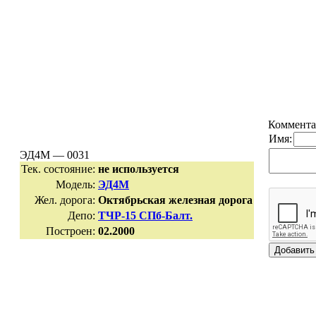
Коммента
Имя:
ЭД4М — 0031
Тек. состояние:
не используется
Модель:
ЭД4М
Жел. дорога:
Октябрьская железная дорога
Депо:
ТЧР-15 СПб-Балт.
Построен:
02.2000