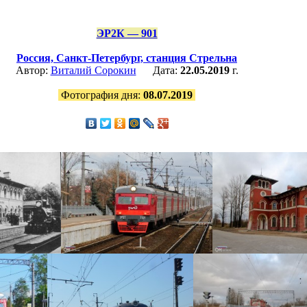
ЭР2К — 901
Россия,
Санкт-Петербург,
станция Стрельна
Автор:
Виталий Сорокин
Дата:
22.05.2019
г.
Фотография дня:
08.07.2019