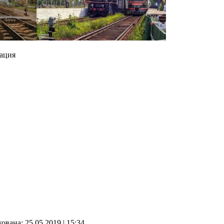
ация
кованa:
25.05.2019
|
15:34