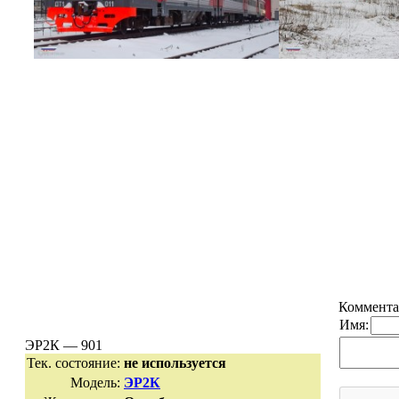
Коммента
Имя:
ЭР2К — 901
Тек. состояние:
не используется
Модель:
ЭР2К