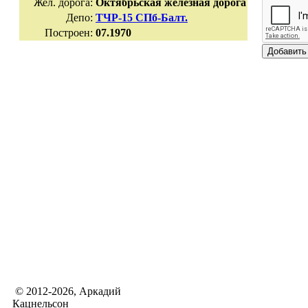
Жел. дорога:
Октябрьская железная дорога
Депо:
ТЧР-15 СПб-Балт.
Построен:
07.1970
© 2012-2026, Аркадий
Кацнельсон