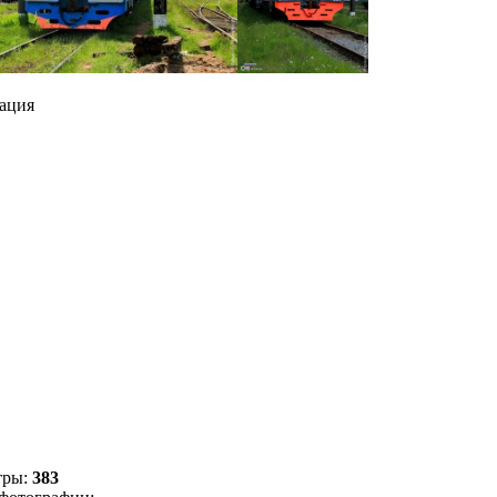
ация
тры:
383