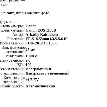
фотографии:
—
тарии:
—
 на сайт
, чтобы оценить фото.
нформация
витель камеры:
Canon
одель камеры:
Canon EOS 1100D
Автор:
Arkadiy Katsnelson
Объектив:
EF-S18-55mm f/3.5-5.6 IS
Время съёмки:
01.06.2012 13:16:38
Экв. фокусное
27 мм
расстояние:
Выдержка:
1/200 с
менное число:
9.0
ISO:
100
Режим съёмки:
Программный
ер экспозиции:
Центрально-взвешенный
Компенсация
+1/3 EV
экспозиции:
Баланс белого:
Автоматический