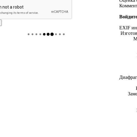
Оценка 
Коммен
Войдите
EXIF и
Изгото
М
Диафраг
Зам