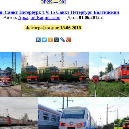
ЭР2К — 901
я,
Санкт-Петербург,
ТЧ-15 Санкт-Петербург-Балтийский
Автор:
Аркадий Кацнельсон
Дата:
01.06.2012
г.
Фотография дня:
18.06.2018