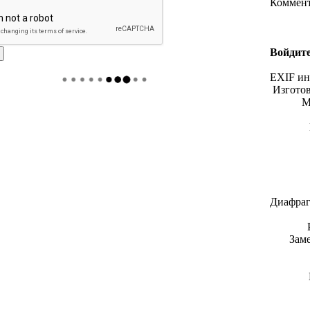
Коммен
Войдите
EXIF и
Изгото
М
Диафраг
Зам