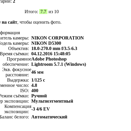
тарии:
2
Итого:
7.7
из 10
 на сайт
, чтобы оценить фото.
нформация
витель камеры:
NIKON CORPORATION
одель камеры:
NIKON D5300
Объектив:
18.0-270.0 mm f/3.5-6.3
Время съёмки:
04.12.2016 15:48:05
Програмное
Adobe Photoshop
обеспечение:
Lightroom 5.7.1 (Windows)
Экв. фокусное
46 мм
расстояние:
Выдержка:
1/125 с
менное число:
4.8
ISO:
400
Режим съёмки:
Ручной
ер экспозиции:
Мультисегментный
Компенсация
-3 4/6 EV
экспозиции:
Баланс белого:
Автоматический