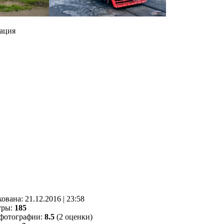
ация
кованa:
21.12.2016
|
23:58
тры:
185
фотографии:
8.5
(2 оценки)