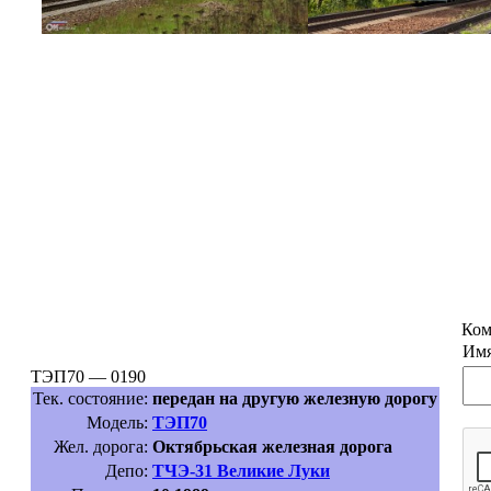
Ком
Имя
ТЭП70 — 0190
Тек. состояние:
передан на другую железную дорогу
Модель:
ТЭП70
Жел. дорога:
Октябрьская железная дорога
Депо:
ТЧЭ-31 Великие Луки