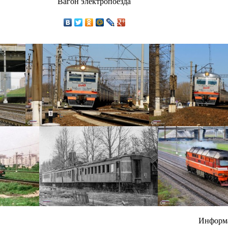
Вагон электропоезда
Информ