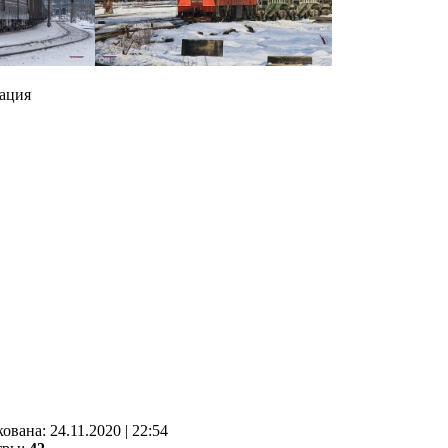
ация
кованa:
24.11.2020
|
22:54