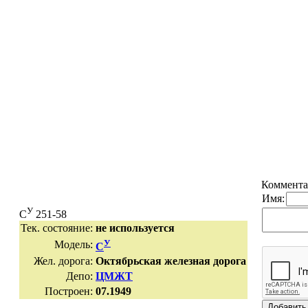
Коммента
Имя:
У
С
251-58
Тек. состояние:
не используется
У
Модель:
С
Жел. дорога:
Октябрьская железная дорога
Депо:
ЦМЖТ
Построен:
07.1949