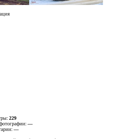
ация
тры:
229
фотографии:
—
тарии:
—