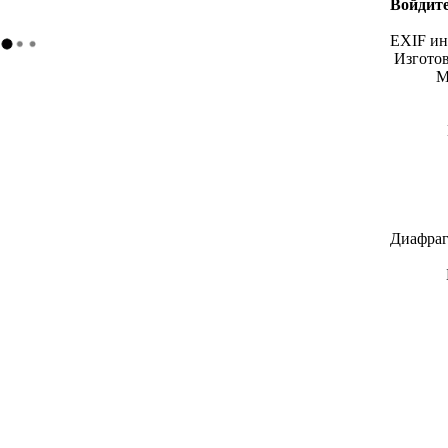
Войдите
EXIF и
Изгото
М
Диафраг