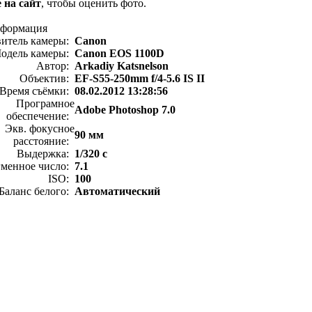
 на сайт
, чтобы оценить фото.
нформация
витель камеры:
Canon
одель камеры:
Canon EOS 1100D
Автор:
Arkadiy Katsnelson
Объектив:
EF-S55-250mm f/4-5.6 IS II
Время съёмки:
08.02.2012 13:28:56
Програмное
Adobe Photoshop 7.0
обеспечение:
Экв. фокусное
90 мм
расстояние:
Выдержка:
1/320 с
менное число:
7.1
ISO:
100
Баланс белого:
Автоматический