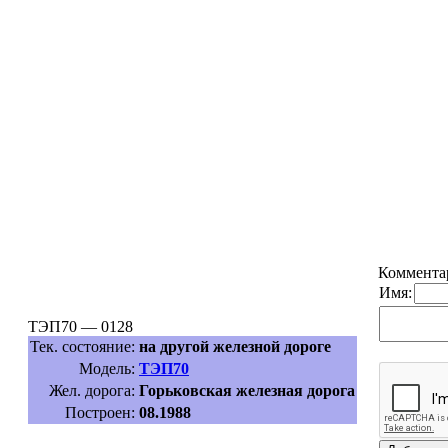
Коммента
Имя:
ТЭП70 — 0128
Тек. состояние:
на другой железной дороге
Модель:
ТЭП70
Жел. дорога:
Горьковская железная дорога
Построен:
08.1988