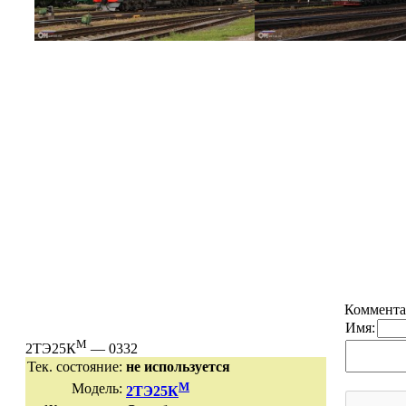
Коммента
Имя:
М
2ТЭ25К
— 0332
Тек. состояние:
не используется
М
Модель:
2ТЭ25К