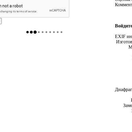
Коммен
Войдите
EXIF и
Изгото
М
Диафраг
Зам