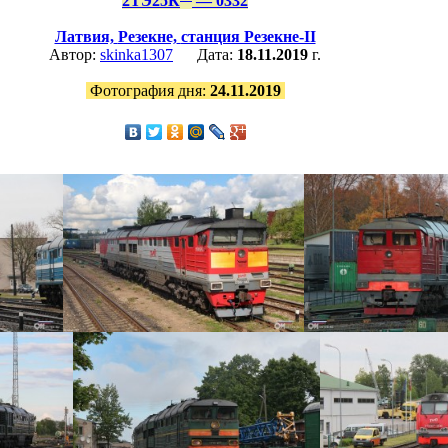
2ТЭ25К
— 0332
Латвия,
Резекне,
станция Резекне-II
Автор:
skinka1307
Дата:
18.11.2019
г.
Фотография дня:
24.11.2019