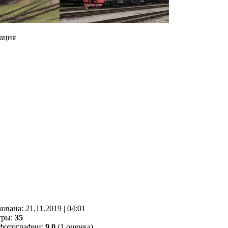
ация
кованa:
21.11.2019
|
04:01
тры:
35
фотографии:
9.0
(1 оценка)