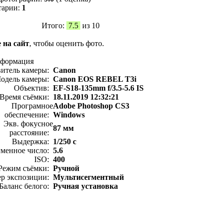
тарии:
1
Итого:
7.5
из 10
 на сайт
, чтобы оценить фото.
нформация
витель камеры:
Canon
одель камеры:
Canon EOS REBEL T3i
Объектив:
EF-S18-135mm f/3.5-5.6 IS
Время съёмки:
18.11.2019 12:32:21
Програмное
Adobe Photoshop CS3
обеспечение:
Windows
Экв. фокусное
87 мм
расстояние:
Выдержка:
1/250 с
менное число:
5.6
ISO:
400
Режим съёмки:
Ручной
ер экспозиции:
Мультисегментный
Баланс белого:
Ручная установка