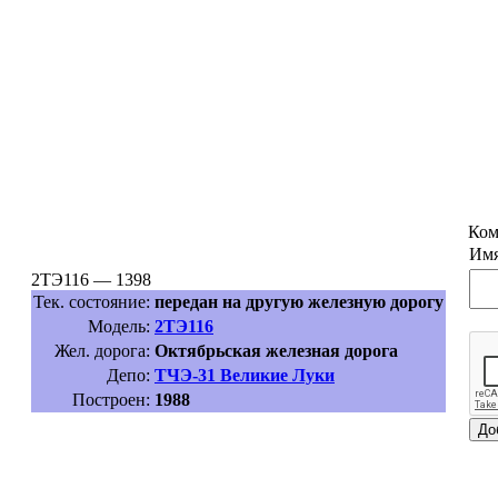
Ком
Имя
2ТЭ116 — 1398
Тек. состояние:
передан на другую железную дорогу
Модель:
2ТЭ116
Жел. дорога:
Октябрьская железная дорога
Депо:
ТЧЭ-31 Великие Луки
Построен:
1988