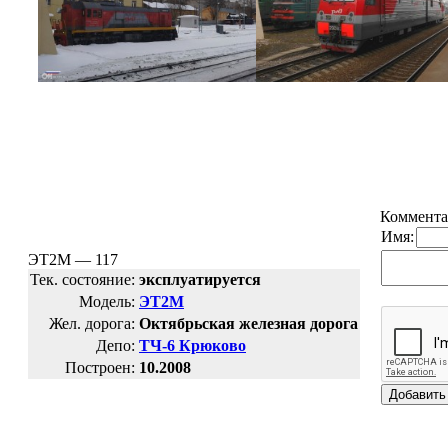
Коммента
Имя:
ЭТ2М — 117
Тек. состояние:
эксплуатируется
Модель:
ЭТ2М
Жел. дорога:
Октябрьская железная дорога
Депо:
ТЧ-6 Крюково
Построен:
10.2008