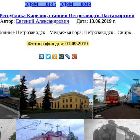
ЭД9М — 0145
ЭД9М — 0049
Республика Карелия,
станция Петрозаводск-Пассажирский
Автор:
Евгений Александрович
Дата:
13.06.2019
г.
одные Петрозаводск - Медвежья гора, Петрозаводск - Свирь
Фотография дня:
01.09.2019