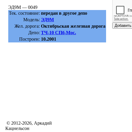
ЭД9М — 0049
Тек. состояние:
передан в другое депо
Модель:
ЭД9М
Жел. дорога:
Октябрьская железная дорога
Депо:
ТЧ-10 СПб-Мос.
Построен:
10.2001
© 2012-2026, Аркадий
Кацнельсон