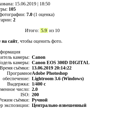
кованa:
15.06.2019
|
18:50
тры:
105
фотографии:
7.0
(1 оценка)
тарии:
2
Итого:
5.9
из 10
 на сайт
, чтобы оценить фото.
нформация
витель камеры:
Canon
одель камеры:
Canon EOS 300D DIGITAL
Время съёмки:
13.06.2019 20:14:22
Програмное
Adobe Photoshop
обеспечение:
Lightroom 3.6 (Windows)
Выдержка:
1/400 с
менное число:
2.0
ISO:
200
Режим съёмки:
Ручной
ер экспозиции:
Центрально-взвешенный