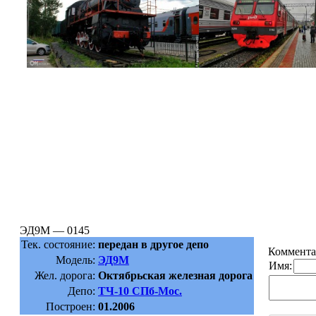
ЭД9М — 0145
Тек. состояние:
передан в другое депо
Коммента
Модель:
ЭД9М
Имя:
Жел. дорога:
Октябрьская железная дорога
Депо:
ТЧ-10 СПб-Мос.
Построен:
01.2006