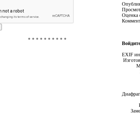
Опубли
Просмо
Оценка 
Коммен
Войдите
EXIF и
Изгото
М
Диафраг
Зам