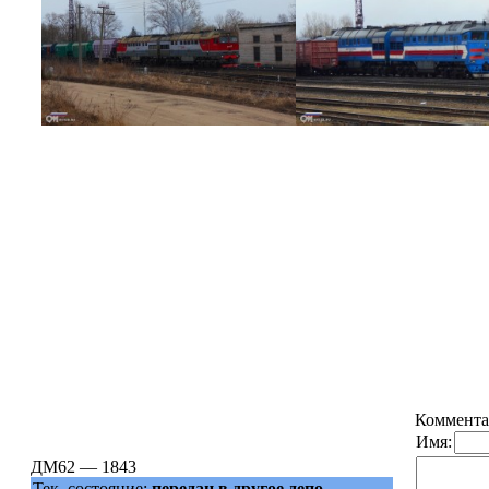
Коммента
Имя:
ДМ62 — 1843
Тек. состояние:
передан в другое депо