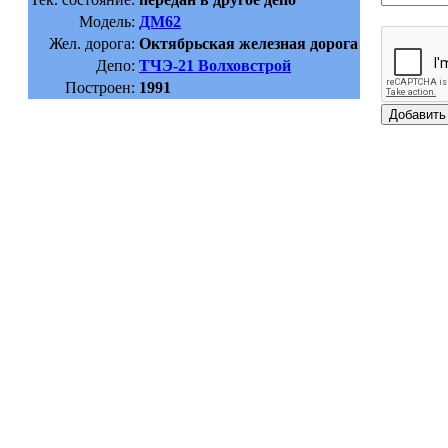
Модель:
ДМ62
Жел. дорога:
Октябрьская железная дорога
Депо:
ТЧЭ-21 Волховстрой
Построен:
1991