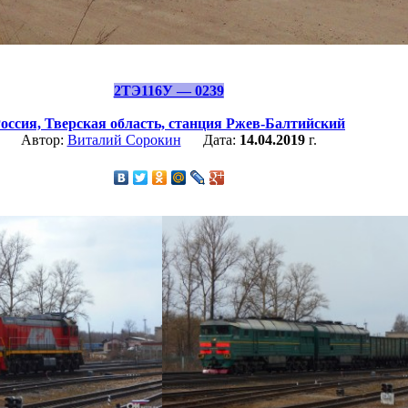
2ТЭ116У — 0239
оссия,
Тверская область,
станция Ржев-Балтийский
Автор:
Виталий Сорокин
Дата:
14.04.2019
г.