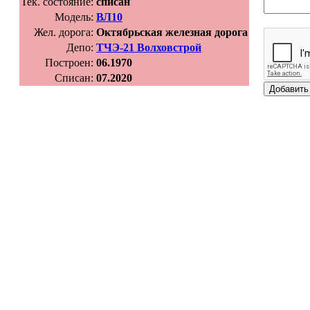
Тек. состояние:
списан
Модель:
ВЛ10
Жел. дорога:
Октябрьская железная дорога
Депо:
ТЧЭ-21 Волховстрой
Построен:
06.1970
Списан:
07.2020