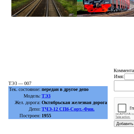
Коммента
Имя:
ТЭ3 — 007
Тек. состояние:
передан в другое депо
Модель:
ТЭ3
Жел. дорога:
Октябрьская железная дорога
Депо:
ТЧЭ-12 СПб-Сорт.-Фин.
Построен:
1955