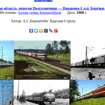
я область,
перегон Подсолнечная — Поварово-I
,
о.п. Берёзк
Источник:
Архив семьи Бернштейнов
Дата:
1960
г.
Автор: А.С.Бернштейн. Красная Стрела.