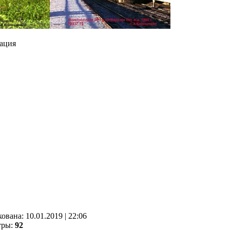
ация
кованa:
10.01.2019
|
22:06
тры:
92