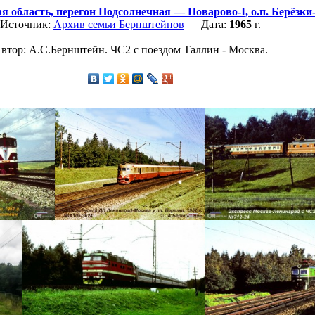
я область,
перегон Подсолнечная — Поварово-I
,
о.п. Берёзк
Источник:
Архив семьи Бернштейнов
Дата:
1965
г.
втор: А.С.Бернштейн. ЧС2 с поездом Таллин - Москва.