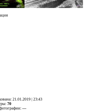
ация
кованa:
21.01.2019
|
23:43
тры:
70
фотографии:
—