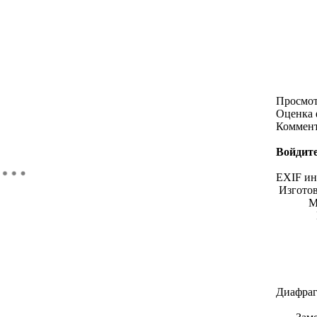
Просмо
Оценка 
Коммен
Войдите
EXIF и
Изгото
М
Диафраг