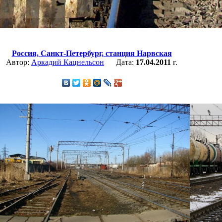
Россия,
Санкт-Петербург,
станция Нарвская
Автор:
Аркадий Кацнельсон
Дата:
17.04.2011
г.