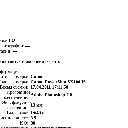
тры:
132
фотографии:
—
тарии:
—
 на сайт
, чтобы оценить фото.
нформация
витель камеры:
Canon
одель камеры:
Canon PowerShot SX100 IS
Время съёмки:
17.04.2011 17:11:58
Програмное
Adobe Photoshop 7.0
обеспечение:
Экв. фокусное
13 мм
расстояние:
Выдержка:
1/640 с
менное число:
3.5
ISO:
80