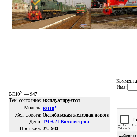
Коммента
Имя:
У
ВЛ10
— 947
Тек. состояние:
эксплуатируется
У
Модель:
ВЛ10
Жел. дорога:
Октябрьская железная дорога
Депо:
ТЧЭ-21 Волховстрой
Построен:
07.1983