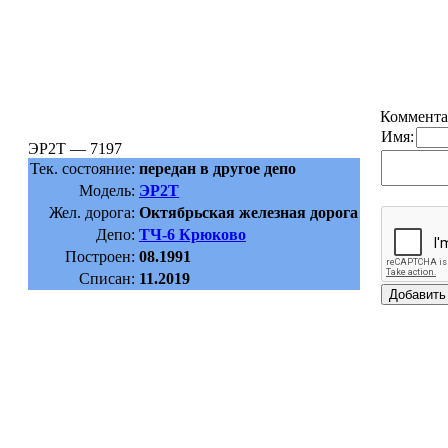
Коммента
Имя:
ЭР2Т — 7197
Тек. состояние:
передан в другое депо
Модель:
ЭР2Т
Жел. дорога:
Октябрьская железная дорога
Депо:
ТЧ-6 Крюково
Построен:
08.1991
Списан:
11.2019