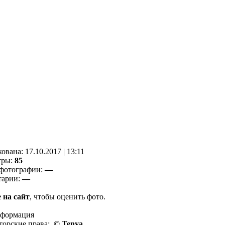
кованa:
17.10.2017
|
13:11
тры:
85
фотографии:
—
тарии:
—
 на сайт
, чтобы оценить фото.
нформация
торские права:
© Tenya