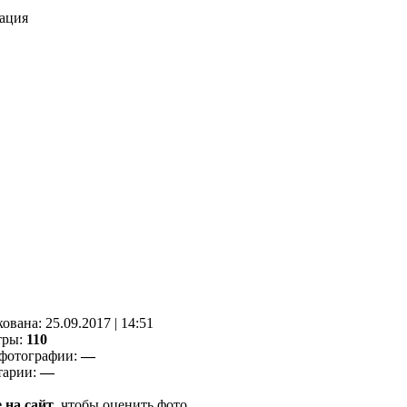
ация
кованa:
25.09.2017
|
14:51
тры:
110
фотографии:
—
тарии:
—
 на сайт
, чтобы оценить фото.