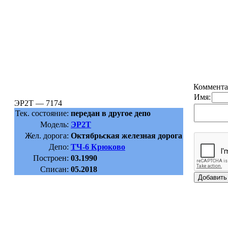
Коммента
Имя:
ЭР2Т — 7174
Тек. состояние:
передан в другое депо
Модель:
ЭР2Т
Жел. дорога:
Октябрьская железная дорога
Депо:
ТЧ-6 Крюково
Построен:
03.1990
Списан:
05.2018