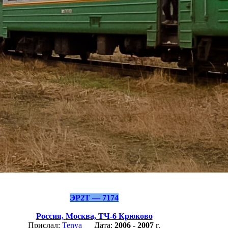
ЭР2Т — 7174
Россия,
Москва,
ТЧ-6 Крюково
Прислал:
Tenya
Дата:
2006 - 2007
г.