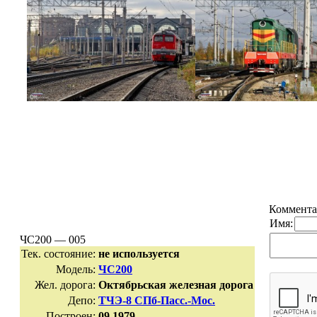
Коммента
Имя:
ЧС200 — 005
Тек. состояние:
не используется
Модель:
ЧС200
Жел. дорога:
Октябрьская железная дорога
Депо:
ТЧЭ-8 СПб-Пасс.-Мос.
Построен:
09.1979