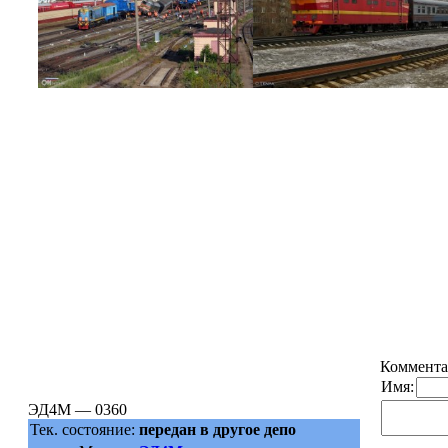
Коммента
Имя:
ЭД4М — 0360
Тек. состояние:
передан в другое депо