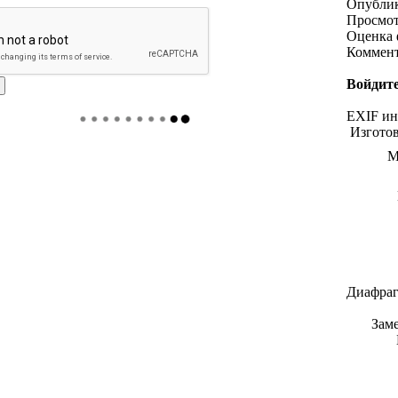
Опубли
Просмо
Оценка 
Коммен
Войдите
EXIF и
Изгото
М
Диафраг
Зам