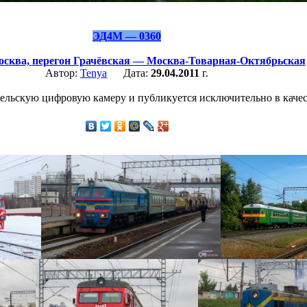
ЭД4М — 0360
сква,
перегон Грачёвская — Москва-Товарная-Октябрьская
Автор:
Tenya
Дата:
29.04.2011
г.
ельскую цифровую камеру и публикуется исключительно в качес