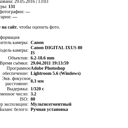
кованa:
29.05.2016
|
13:03
тры:
131
фотографии:
—
тарии:
—
 на сайт
, чтобы оценить фото.
нформация
витель камеры:
Canon
Canon DIGITAL IXUS 80
одель камеры:
IS
Объектив:
6.2-18.6 mm
Время съёмки:
29.04.2011 19:13:59
Програмное
Adobe Photoshop
обеспечение:
Lightroom 5.6 (Windows)
Экв. фокусное
8.3 мм
расстояние:
Выдержка:
1/320 с
менное число:
3.2
ISO:
80
ер экспозиции:
Мультисегментный
Баланс белого:
Ручная установка