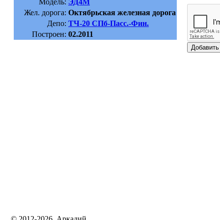
Модель:
ЭД4М
Жел. дорога:
Октябрьская железная дорога
Депо:
ТЧ-20 СПб-Пасс.-Фин.
Построен:
02.2011
© 2012-2026, Аркадий