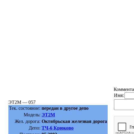
Коммента
Имя:
ЭТ2М — 057
Тек. состояние:
передан в другое депо
Модель:
ЭТ2М
Жел. дорога:
Октябрьская железная дорога
Депо:
ТЧ-6 Крюково