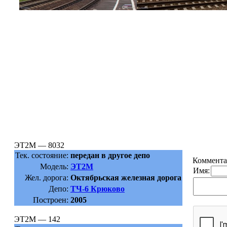
ЭТ2М — 8032
Тек. состояние:
передан в другое депо
Коммента
Модель:
ЭТ2М
Имя:
Жел. дорога:
Октябрьская железная дорога
Депо:
ТЧ-6 Крюково
Построен:
2005
ЭТ2М — 142