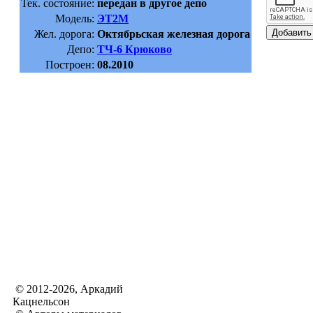
Тек. состояние:
передан в другое депо
Модель:
ЭТ2М
Жел. дорога:
Октябрьская железная дорога
Депо:
ТЧ-6 Крюково
Построен:
08.2010
© 2012-2026, Аркадий
Кацнельсон