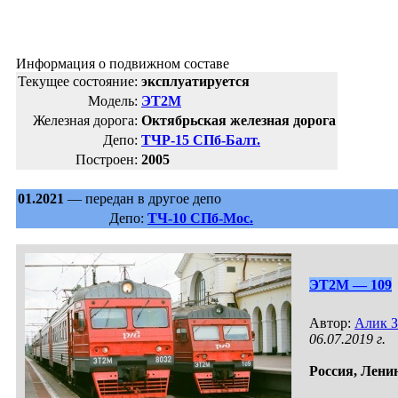
Информация о подвижном составе
Текущее состояние:
эксплуатируется
Модель:
ЭТ2М
Железная дорога:
Октябрьская железная дорога
Депо:
ТЧР-15 СПб-Балт.
Построен:
2005
01.2021
— передан в другое депо
Депо:
ТЧ-10 СПб-Мос.
ЭТ2М — 109
Автор:
Алик 
06.07.2019 г.
Россия,
Ленин