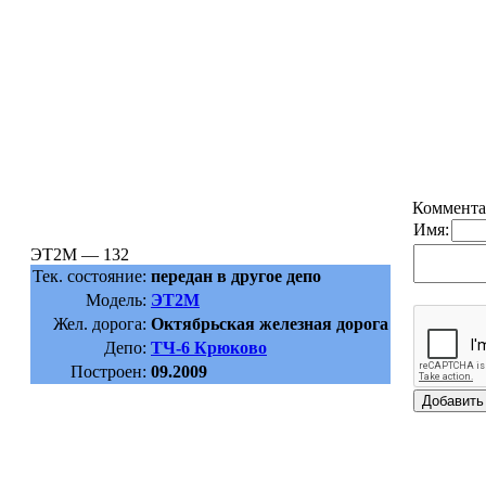
Коммента
Имя:
ЭТ2М — 132
Тек. состояние:
передан в другое депо
Модель:
ЭТ2М
Жел. дорога:
Октябрьская железная дорога
Депо:
ТЧ-6 Крюково
Построен:
09.2009