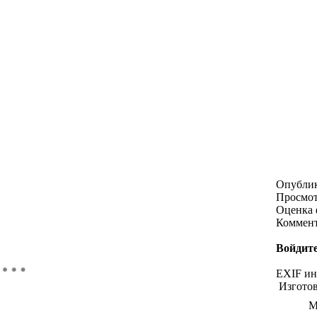
Опубли
Просмо
Оценка 
Коммен
Войдите
EXIF и
Изгото
М