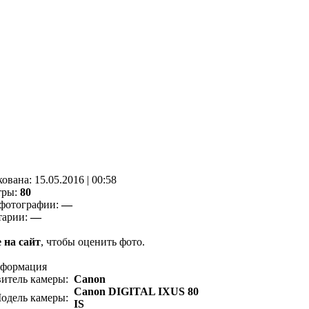
кованa:
15.05.2016
|
00:58
тры:
80
фотографии:
—
тарии:
—
 на сайт
, чтобы оценить фото.
нформация
витель камеры:
Canon
Canon DIGITAL IXUS 80
одель камеры:
IS