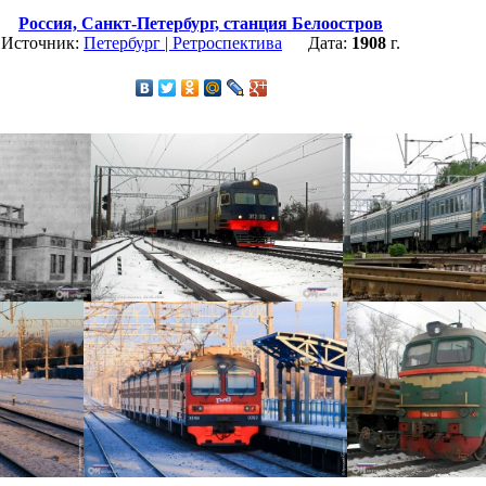
Россия,
Санкт-Петербург,
станция Белоостров
Источник:
Петербург | Ретроспектива
Дата:
1908
г.