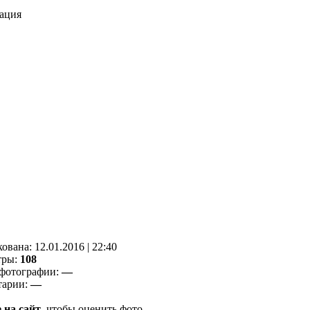
ация
кованa:
12.01.2016
|
22:40
тры:
108
фотографии:
—
тарии:
—
 на сайт
, чтобы оценить фото.