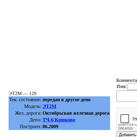
Коммента
Имя:
ЭТ2М — 129
Тек. состояние:
передан в другое депо
Модель:
ЭТ2М
Жел. дорога:
Октябрьская железная дорога
Депо:
ТЧ-6 Крюково
Построен:
06.2009