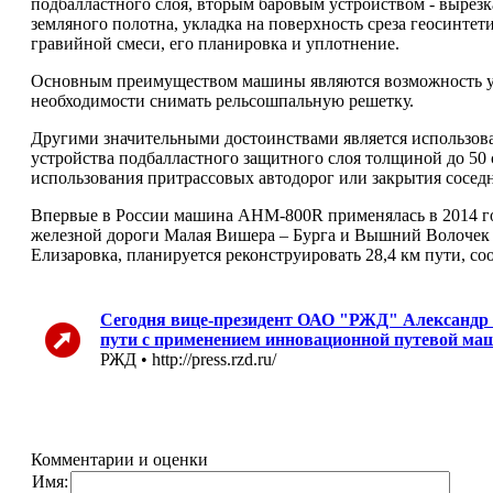
подбалластного слоя, вторым баровым устройством - вырезк
земляного полотна, укладка на поверхность среза геосинтет
гравийной смеси, его планировка и уплотнение.
Основным преимуществом машины являются возможность укла
необходимости снимать рельсошпальную решетку.
Другими значительными достоинствами является использован
устройства подбалластного защитного слоя толщиной до 50 с
использования притрассовых автодорог или закрытия соседн
Впервые в России машина AHM-800R применялась в 2014 го
железной дороги Малая Вишера – Бурга и Вышний Волочек 
Елизаровка, планируется реконструировать 28,4 км пути,
Сегодня вице-президент ОАО "РЖД" Александр 
пути с применением инновационной путевой м
РЖД • http://press.rzd.ru/
Комментарии и оценки
Имя: