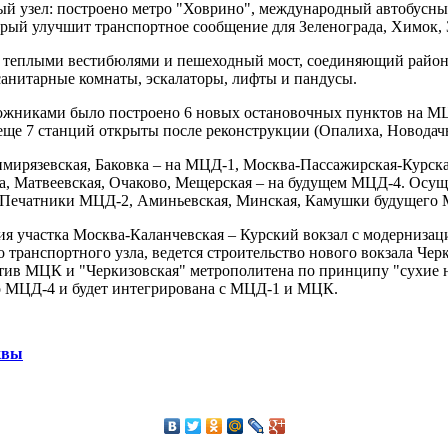
 узел: построено метро "Ховрино", международный автобусный
рый улучшит транспортное сообщение для Зеленограда, Химок, 
с теплыми вестибюлями и пешеходный мост, соединяющий райо
санитарные комнаты, эскалаторы, лифты и пандусы.
орожниками было построено 6 новых остановочных пунктов на 
еще 7 станций открыты после реконструкции (Опалиха, Новодач
имирязевская, Баковка – на МЦД-1, Москва-Пассажирская-Курска
а, Матвеевская, Очаково, Мещерская – на будущем МЦД-4. Осущ
 Печатники МЦД-2, Аминьевская, Минская, Камушки будущего
я участка Москва-Каланчевская – Курский вокзал с модернизац
 транспортного узла, ведется строительство нового вокзала Чер
отив МЦК и "Черкизовская" метрополитена по принципу "сухие 
его МЦД-4 и будет интегрирована с МЦД-1 и МЦК.
квы