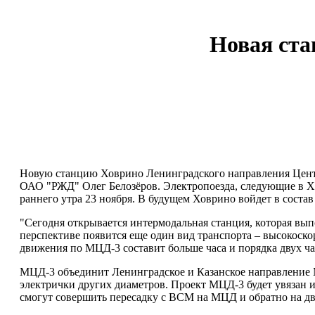
Новая ста
Новую станцию Ховрино Ленинградского направления Центр
ОАО "РЖД" Олег Белозёров. Электропоезда, следующие в Хи
раннего утра 23 ноября. В будущем Ховрино войдет в сост
"Сегодня открывается интермодальная станция, которая вы
перспективе появится еще один вид транспорта – высокоско
движения по МЦД-3 составит больше часа и порядка двух час
МЦД-3 объединит Ленинградское и Казанское направление М
электрички других диаметров. Проект МЦД-3 будет увязан 
смогут совершить пересадку с ВСМ на МЦД и обратно на дву