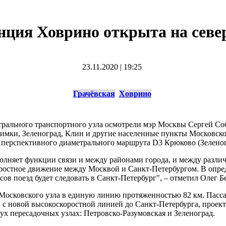
нция Ховрино открыта на сев
23.11.2020
|
19:25
Грачёвская
Ховрино
ального транспортного узла осмотрели мэр Москвы Сергей Соб
мки, Зеленоград, Клин и другие населенные пункты Московской 
ав перспективного диаметрального маршрута D3 Крюково (Зелено
полняет функции связи и между районами города, и между разли
ростное движение между Москвой и Санкт-Петербургом. В опред
ов поезд будет следовать в Санкт-Петербург", – отметил Олег Б
осковского узла в единую линию протяженностью 82 км. Пасса
и с новой высокоскоростной линией до Санкт-Петербурга, проек
х пересадочных узлах: Петровско-Разумовская и Зеленоград.