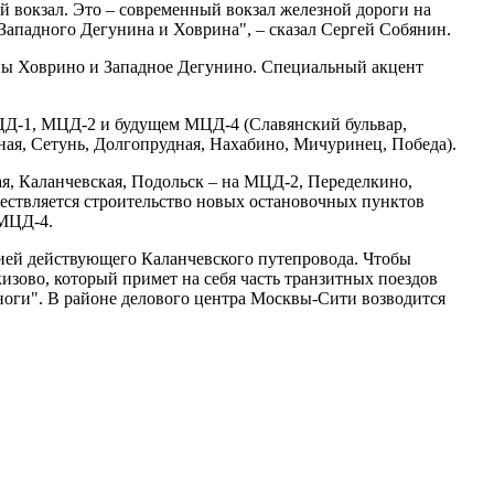
 вокзал. Это – современный вокзал железной дороги на
Западного Дегунина и Ховрина", – сказал Сергей Собянин.
ны Ховрино и Западное Дегунино. Специальный акцент
МЦД-1, МЦД-2 и будущем МЦД-4 (Славянский бульвар,
ная, Сетунь, Долгопрудная, Нахабино, Мичуринец, Победа).
я, Каланчевская, Подольск – на МЦД-2, Переделкино,
ествляется строительство новых остановочных пунктов
 МЦД-4.
ией действующего Каланчевского путепровода. Чтобы
кизово, который примет на себя часть транзитных поездов
ноги". В районе делового центра Москвы-Сити возводится