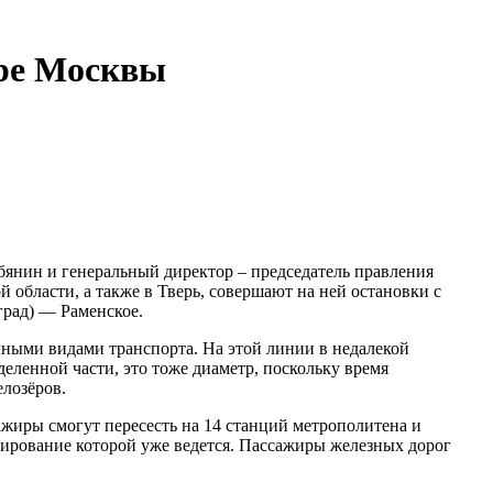
ере Москвы
янин и генеральный директор – председатель правления
области, а также в Тверь, совершают на ней остановки с
град) — Раменское.
чными видами транспорта. На этой линии в недалекой
еленной части, это тоже диаметр, поскольку время
елозёров.
жиры смогут пересесть на 14 станций метрополитена и
тирование которой уже ведется. Пассажиры железных дорог