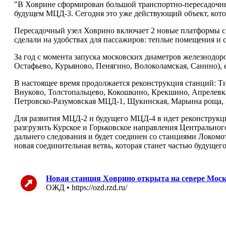
"В Ховрине сформирован большой транспортно-пересадочный
будущем МЦД-3. Сегодня это уже действующий объект, кото
Пересадочный узел Ховрино включает 2 новые платформы 
сделали на удобствах для пассажиров: теплые помещения и 
За год с момента запуска московских диаметров железнод
Остафьево, Курьяново, Пенягино, Волоколамская, Санино), 
В настоящее время продолжается реконструкция станций: Т
Внуково, Толстопальцево, Кокошкино, Крекшино, Апрелевк
Петровско-Разумовская МЦД-1, Щукинская, Марьина роща,
Для развития МЦД-2 и будущего МЦД-4 в идет реконструкци
разгрузить Курское и Горьковское направления Центрального
дальнего следования и будет соединен со станциями Локом
новая соединительная ветвь, которая станет частью будущ
Новая станция Ховрино открыта на севере Мос
ОЖД • https://ozd.rzd.ru/