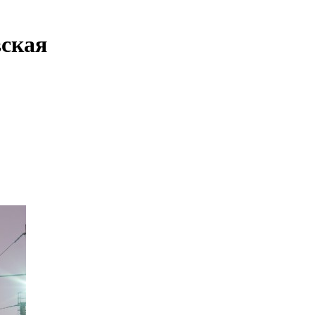
вская