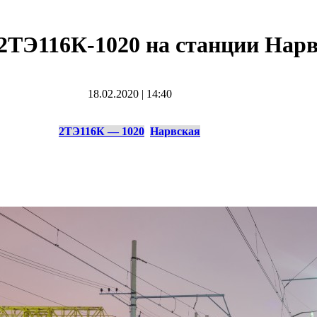
 2ТЭ116К-1020 на станции Нар
18.02.2020
|
14:40
2ТЭ116К — 1020
Нарвская