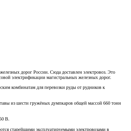
елезных дорог России. Сюда доставлен электровоз. Это
ассовой электрификации магистральных железных дорог.
ским комбинатам для перевозки руды от рудников к
тавы из шести гружёных думпкаров общей массой 660 тонн
50 В.
ются старейшими эксплуа­тируемыми электровозами в