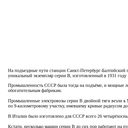
На подъездные пути станции Санкт-Петербург-Балтийский п
уникальный экземпляр серии В, изготовленный в 1931 го­ду
Промышленность СССР была тогда на подъёме, и мощные лок
обогатительным фабрикам.
Промышленные электровозы серии В двойной тяги везли к 
по 9-километровому участку, имевшему кривые радиусом до
В Италии было изготовлено для СССР всего 26 четырёхосны
Кстати, несколько машин серии В до сих пор работают на 