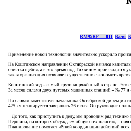
К
RM95RF — 011
Валя
К
Применение новой технологии значительно ускорило произ
На Коштинском направлении Октябрьской начался капитальны
очистка щебня, а в это время под Тихвином производится у
такая организация позволяет существенно сэкономить время
Коштинский ход – самый грузонапряжённый в стране. Это ст
За месяц силами двух путевых машинных станций – № 77 и 8
По словам заместителя начальника Октябрьской дирекции ин
425 км планируется завершить 26 июля. Он руководит полн
– До того, как приступить к делу, мы проводим ряд техник
Першина, на которых обсуждаем общую технологию, – пояс
Планирование помогает чёткой координации действий всех у