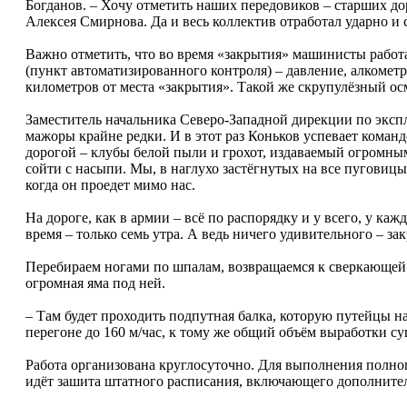
Богданов. – Хочу отметить наших передовиков – старших д
Алексея Смирнова. Да и весь коллектив отработал ударно и 
Важно отметить, что во время «закрытия» машинисты работ
(пункт автоматизированного контроля) – давление, алкомет
километров от места «закрытия». Такой же скрупулёзный ос
Заместитель начальника Северо-Западной дирекции по эксп
мажоры крайне редки. И в этот раз Коньков успевает кома
дорогой – клубы белой пыли и грохот, издаваемый огромным
сойти с насыпи. Мы, в наглухо застёгнутых на все пуговиц
когда он проедет мимо нас.
На дороге, как в армии – всё по распорядку и у всего, у ка
время – только семь утра. А ведь ничего удивительного – зак
Перебираем ногами по шпалам, возвращаемся к сверкающей ж
огромная яма под ней.
– Там будет проходить подпутная балка, которую путейцы н
перегоне до 160 м/час, к тому же общий объём выработки с
Работа организована круглосуточно. Для выполнения полно
идёт зашита штатного расписания, включающего дополните