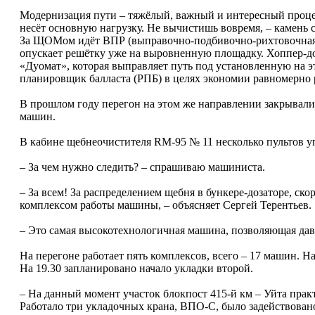
Модернизация пути – тяжёлый, важный и интересный проце
несёт основную нагрузку. Не вычистишь вовремя, – камень с
За ЩОМом идёт ВПР (выправочно-подбивочно-рихтовочная 
опускает решётку уже на выровненную площадку. Хоппер-до
«Дуомат», которая выправляет путь под установленную на эт
планировщик балласта (РПБ) в целях экономии равномерно р
В прошлом году перегон на этом же направлении закрывали 
машин.
В кабине щебнеочистителя RM-95 № 11 несколько пультов у
– За чем нужно следить? – спрашиваю машиниста.
– За всем! За распределением щебня в бункере-дозаторе, с
комплексом работы машины, – объясняет Сергей Терентьев.
– Это самая высокотехнологичная машина, позволяющая дав
На перегоне работает пять комплексов, всего – 17 ма­шин. 
На 19.30 запланировано начало укладки второй.
– На данный момент участок блокпост 415-й км – Уйта прак
Работало три укладочных крана, ВПО-С, было задействовано