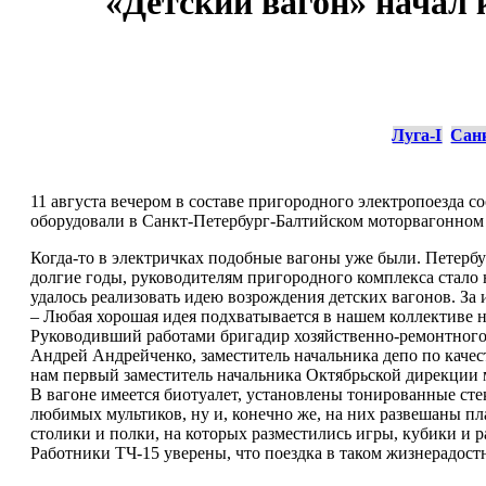
«Детский вагон» начал 
Луга-I
Сан
11 августа вечером в составе пригородного электропоезда 
оборудовали в Санкт-Петербург-Балтийском моторвагонном
Когда-то в электричках подобные вагоны уже были. Петербу
долгие годы, руководителям пригородного комплекса стало н
удалось реализовать идею возрождения детских вагонов. З
– Любая хорошая идея подхватывается в нашем коллективе н
Руководивший работами бригадир хозяйственно-ремонтного
Андрей Андрейченко, заместитель начальника депо по каче
нам первый заместитель начальника Октябрьской дирекции
В вагоне имеется биотуалет, установлены тонированные ст
любимых мультиков, ну и, конечно же, на них развешаны пл
столики и полки, на которых разместились игры, кубики и 
Работники ТЧ-15 уверены, что поездка в таком жизнерадостн