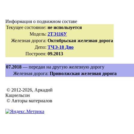
Информация о подвижном составе
Текущее состояние:
не используется
Модель:
2ТЭ116У
Железная дорога:
Октябрьская железная дорога
Депо:
ТЧЭ-18 Дно
Построен:
09.2013
07.2018
— передан на другую железную дорогу
Железная дорога:
Приволжская железная дорога
© 2012-2026, Аркадий
Кацнельсон
© Авторы материалов