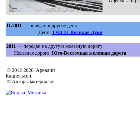
Оценка: 5.0 |
11.2011
— передан в другое депо
Депо:
ТЧЭ-31 Великие Луки
2011
— передан на другую железную дорогу
Железная дорога:
Юго-Восточкая железная дорога
© 2012-2026, Аркадий
Кацнельсон
© Авторы материалов