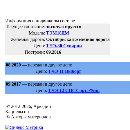
Информация о подвижном составе
Текущее состояние:
эксплуатируется
Модель:
ТЭМ18ДМ
Железная дорога:
Октябрьская железная дорога
Депо:
ТЧЭ-30 Суоярви
Построен:
09.2016
08.2020
— передан в другое депо
Депо:
ТЧЭ-11 Выборг
09.2017
— передан в другое депо
Депо:
ТЧЭ-12 СПб-Сорт.-Фин.
© 2012-2026, Аркадий
Кацнельсон
© Авторы материалов