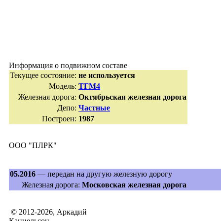
Информация о подвижном составе
Текущее состояние:
не используется
Модель:
ТГМ4
Железная дорога:
Октябрьская железная дорога
Депо:
Частные
Построен:
1987
ООО "ПЛРК"
05.2016
— передан на другую железную дорогу
Железная дорога:
Московская железная дорога
© 2012-2026, Аркадий
Кацнельсон