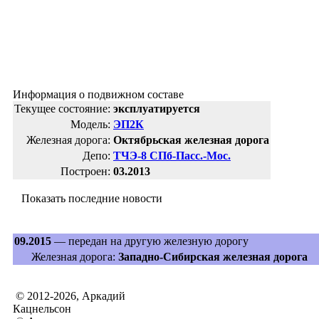
Информация о подвижном составе
Текущее состояние:
эксплуатируется
Модель:
ЭП2К
Железная дорога:
Октябрьская железная дорога
Депо:
ТЧЭ-8 СПб-Пасс.-Мос.
Построен:
03.2013
Показать последние новости
09.2015
— передан на другую железную дорогу
Железная дорога:
Западно-Сибирская железная дорога
© 2012-2026, Аркадий
Кацнельсон