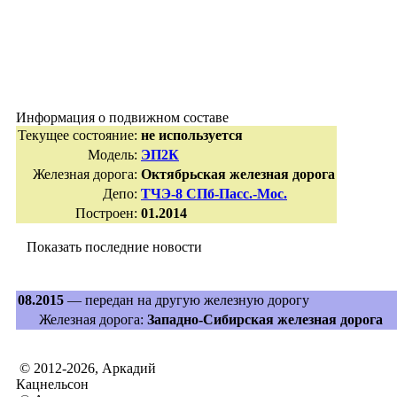
Информация о подвижном составе
Текущее состояние:
не используется
Модель:
ЭП2К
Железная дорога:
Октябрьская железная дорога
Депо:
ТЧЭ-8 СПб-Пасс.-Мос.
Построен:
01.2014
Показать последние новости
08.2015
— передан на другую железную дорогу
Железная дорога:
Западно-Сибирская железная дорога
© 2012-2026, Аркадий
Кацнельсон