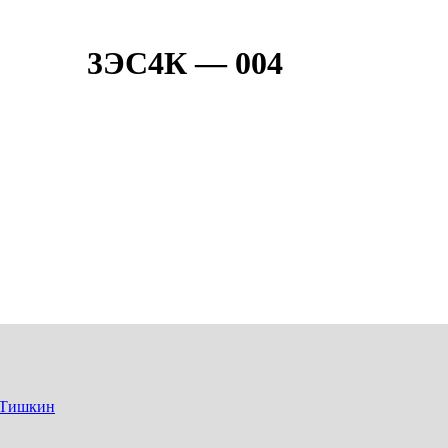
3ЭС4К — 004
 Тишкин