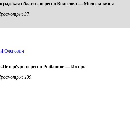
градская область,
перегон Волосово — Молосковицы
 Просмотры: 37
ий Олегович
-Петербург,
перегон Рыбацкое — Ижоры
 Просмотры: 139