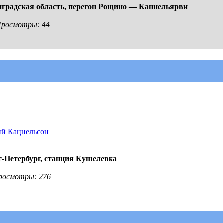
градская область,
перегон Рощино — Каннельярви
 Просмотры: 44
й Кацнельсон
-Петербург,
станция Кушелевка
 Просмотры: 276